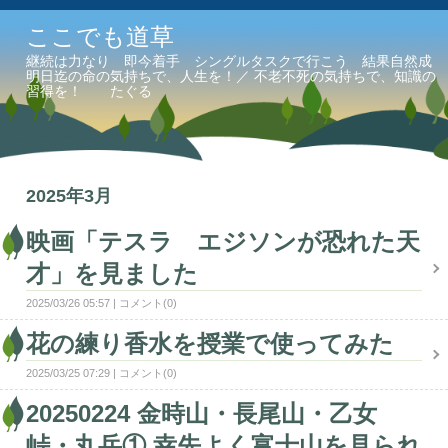
ここでも道草
継続は力なり 即今着手 シングルタスクで行こう 結果自然成
明日迄の命の気持ちで、人生を！／ 不老不死の気持ちで、知識の
習得を！ たぐる
2025年3月
映画「テスラ エジソンが恐れた天
才」を見ました
2025/03/26 05:57
コメント(0)
花の練り香水を授業で使ってみた
2025/03/25 07:29
コメント(0)
20250224 金時山・長尾山・乙女
峠・丸岳① 幸先よく富士山を見られ