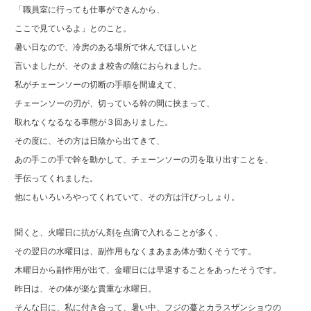
「職員室に行っても仕事ができんから、
ここで見ているよ」とのこと。
暑い日なので、冷房のある場所で休んでほしいと
言いましたが、そのまま校舎の陰におられました。
私がチェーンソーの切断の手順を間違えて、
チェーンソーの刃が、切っている幹の間に挟まって、
取れなくなるなる事態が３回ありました。
その度に、その方は日陰から出てきて、
あの手この手で幹を動かして、チェーンソーの刃を取り出すことを、
手伝ってくれました。
他にもいろいろやってくれていて、その方は汗びっしょり。
聞くと、火曜日に抗がん剤を点滴で入れることが多く、
その翌日の水曜日は、副作用もなくまあまあ体が動くそうです。
木曜日から副作用が出て、金曜日には早退することをあったそうです。
昨日は、その体が楽な貴重な水曜日。
そんな日に、私に付き合って、暑い中、フジの蔓とカラスザンショウの