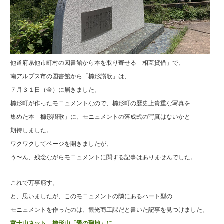
他道府県他市町村の図書館から本を取り寄せる「相互貸借」で、
南アルプス市の図書館から「櫛形讃歌」は、
７月３１日（金）に届きました。
櫛形町が作ったモニュメントなので、櫛形町の歴史上貴重な写真を
集めた本「櫛形讃歌」に、モニュメントの落成式の写真はないかと
期待しました。
ワクワクしてページを開きましたが、
う〜ん、残念ながらモニュメントに関する記事はありませんでした。
これで万事窮す。
と、思いましたが、このモニュメントの隣にあるハート型の
モニュメントを作ったのは、観光商工課だと書いた記事を見つけました。
富士山ネット 櫛形山「愛の聖地」に