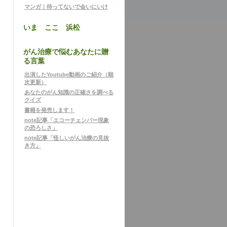
マンガ｜待ってないで会いにいけ
いま ここ 浜松
がん治療で悩むあなたに贈
る言葉
出演したYoutube動画のご紹介（順
次更新）
あなたのがん知識の正確さを調べる
クイズ
書籍を発売します！
note記事「エコーチェンバー現象
の恐ろしさ」
note記事「怪しいがん治療の見抜
き方」