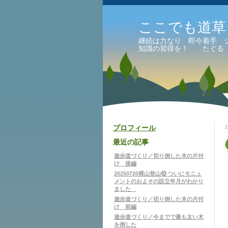
ここでも道草
継続は力なり 即今着手 
知識の習得を！ たぐる
プロフィール
最近の記事
遊歩道づくり／切り倒した木の片付
け 後編
20250720裸山登山⑩ ついにモニュ
メントのおよその設立年月がわかり
ました
遊歩道づくり／切り倒した木の片付
け 前編
遊歩道づくり／今までで最も太い木
を倒した