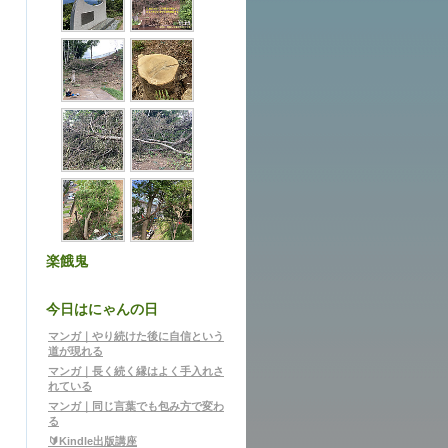
楽餓鬼
今日はにゃんの日
マンガ｜やり続けた後に自信という
道が現れる
マンガ｜長く続く縁はよく手入れさ
れている
マンガ｜同じ言葉でも包み方で変わ
る
🔰Kindle出版講座