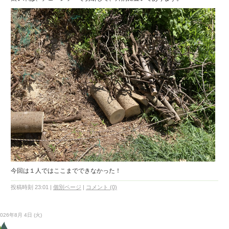
今回は１人ではここまでできなかった！
投稿時刻 23:01
|
個別ページ
|
コメント (0)
2026年8月 4日 (火)