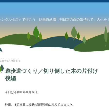
シングルタスクで行こう 結果自然成 明日迄の命の気持ちで、人生を！
2026年8月 6日 (木)
遊歩道づくり／切り倒した木の片付け
後編
今日は令和８年８月６日。
昨日、８月５日に校庭の環境整備に取り組みました。