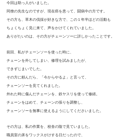
今回は助っ人がいました。
同僚の先生なのですが、現在癌を患って、闘病中の方です。
その方も、草木の伐採が好きな方で、この１年半ほどの活動も
ちょくちょく見に来て、声をかけてくれていました。
ありがたいのは、その方がチェーンソーに詳しかったことです。
前回、私がチェーンソーを使った時に、
チェーンを外してしまい、修理を試みましたが、
できずじまいでした。
その方に頼んだら、「今からやるよ」と言って、
チェーンソーを見てくれました。
外れた時に傷んだチェーンを、鉄ヤスリを使って修繕。
チェーンをはめて、チェーンの張りを調整し、
チェーンソーを無事に使えるようにしてくださいました。
その方は、私の作業を、校舎の陰で見ていました。
職員室の床をワックスがけする日だったので、