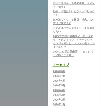
山田五郎さん、最後の講義「メメン
ト・モリ」
動画：今朝見かけたツマグロヒョウ
モン
遊歩道づくり ５日目 残念、太い
木は伐採できず
この夏はハナムグリをじっくり観察
したい
20250720裸山登山⑨／ヤマオダマ
キ アカショウマ イチヤクソウ
センジュガンピ ツバメオモト マ
イヅルソウ
20250720裸山登山⑧ フタリシズ
カ／能「二人静」
アーカイブ
2026年8月
2026年7月
2026年6月
2026年5月
2026年4月
2026年3月
2026年2月
2026年1月