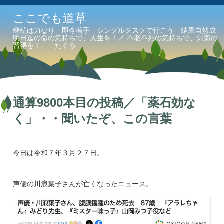
ここでも道草
継続は力なり 即今着手 シングルタスクで行こう 結果自然成
明日迄の命の気持ちで、人生を！／ 不老不死の気持ちで、知識の
習得を！ たぐる
通算9800本目の投稿／「薬石効な
く」・・聞いたぞ、この言葉
今日は令和７年３月２７日。
声優の川浪葉子さんが亡くなったニュース。