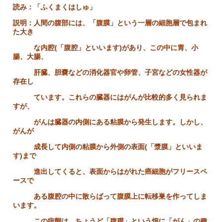
読み：「ふくまくはしゅ」
説明：
人間の腹部には、
「腹膜」
という一層の細胞層で包まれ
た大き
な内腔(「腹腔」といいます)があり、この中に胃、小
腸、大腸、
肝臓、胆嚢などの消化器官や卵管、子宮などの女性器が
存在し
ています。これらの臓器にはがんが比較的多く見られま
すが、
がんは臓器の内側にある粘膜から発生します。しかし、
がんが
成長して内側の粘膜から外側の表面(「漿膜」といいま
す)まで
進出してくると、表面からはがれた癌細胞がフリースペ
ースで
ある腹腔の中に散らばって腹膜上に転移巣を作ってしま
います。
この病態は、ちょうど「腹膜」という畑に「がん」の種