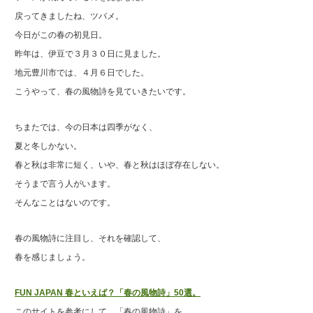
戻ってきましたね、ツバメ。
今日がこの春の初見日。
昨年は、伊豆で３月３０日に見ました。
地元豊川市では、４月６日でした。
こうやって、春の風物詩を見ていきたいです。
ちまたでは、今の日本は四季がなく、
夏と冬しかない。
春と秋は非常に短く、いや、春と秋はほぼ存在しない。
そうまで言う人がいます。
そんなことはないのです。
春の風物詩に注目し、それを確認して、
春を感じましょう。
FUN JAPAN 春といえば？「春の風物詩」50選。
このサイトを参考にして、「春の風物詩」を