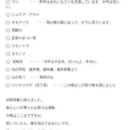
◯ フジ ・・・昨年はきれいなフジを見逃しています。今年は見た
い。
◯ ショウブ・アヤメ
◯ ネモフィラ ・・・我が家の庭にあって、すでに見ています。
◯ 雪解け
◯ 反射のきつい雪
◯ フキノトウ
◯ タラノメ
◯ 花粉症 ・・・・今年も大丈夫。治ったよ、本当に。
◯ 虫の羽化 越冬蛹、越冬繭、越冬卵嚢より
◯ 山が笑う ・・・新緑の山
◯ ジンチョウゲ（沈丁花） ・・・この春はこの花で春を感じました
自然現象に絞りました。
春らしい行事とかお祭りは省略。
今晩はここまでですが、
思いついたら、書き加えておきたいです。