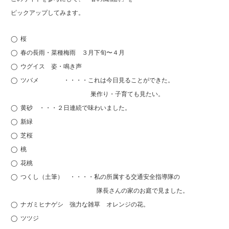
ピックアップしてみます。
◯ 桜
◯ 春の長雨・菜種梅雨 ３月下旬〜４月
◯ ウグイス 姿・鳴き声
◯ ツバメ ・・・・これは今日見ることができた。
巣作り・子育ても見たい。
◯ 黄砂 ・・・２日連続で味わいました。
◯ 新緑
◯ 芝桜
◯ 桃
◯ 花桃
◯ つくし（土筆） ・・・・私の所属する交通安全指導隊の
隊長さんの家のお庭で見ました。
◯ ナガミヒナゲシ 強力な雑草 オレンジの花。
◯ ツツジ