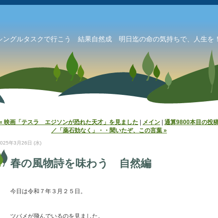
シングルタスクで行こう 結果自然成 明日迄の命の気持ちで、人生を！
« 映画「テスラ エジソンが恐れた天才」を見ました
|
メイン
|
通算9800本目の投
／「薬石効なく」・・聞いたぞ、この言葉 »
2025年3月26日 (水)
春の風物詩を味わう 自然編
今日は令和７年３月２５日。
ツバメが飛んでいるのを見ました。