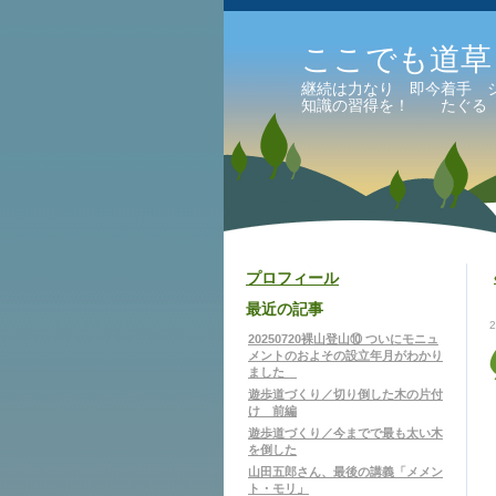
ここでも道草
継続は力なり 即今着手 
知識の習得を！ たぐる
プロフィール
最近の記事
20250720裸山登山⑩ ついにモニュ
メントのおよその設立年月がわかり
ました
遊歩道づくり／切り倒した木の片付
け 前編
遊歩道づくり／今までで最も太い木
を倒した
山田五郎さん、最後の講義「メメン
ト・モリ」