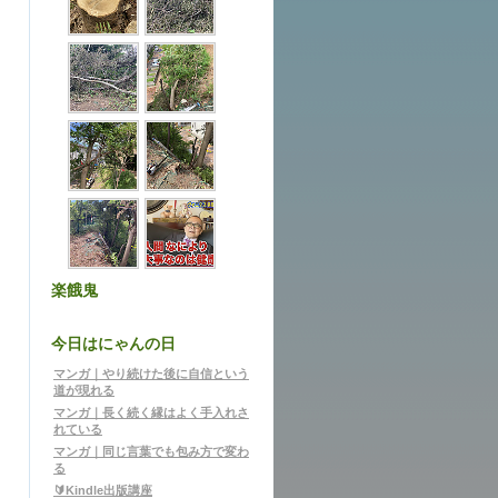
楽餓鬼
今日はにゃんの日
マンガ｜やり続けた後に自信という
道が現れる
マンガ｜長く続く縁はよく手入れさ
れている
マンガ｜同じ言葉でも包み方で変わ
る
🔰Kindle出版講座