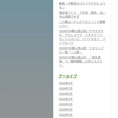
動画：今朝見かけたツマグロヒョウ
モン
遊歩道づくり ５日目 残念、太い
木は伐採できず
この夏はハナムグリをじっくり観察
したい
20250720裸山登山⑨／ヤマオダマ
キ アカショウマ イチヤクソウ
センジュガンピ ツバメオモト マ
イヅルソウ
20250720裸山登山⑧ フタリシズ
カ／能「二人静」
20250720裸山登山⑦ 「相互貸
借」で「櫛形讃歌」が手に入りそ
う
アーカイブ
2026年8月
2026年7月
2026年6月
2026年5月
2026年4月
2026年3月
2026年2月