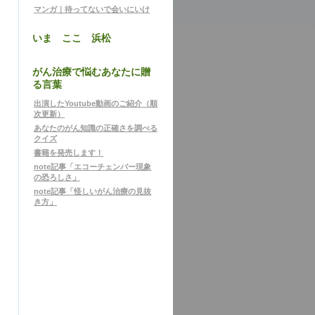
マンガ｜待ってないで会いにいけ
いま ここ 浜松
がん治療で悩むあなたに贈
る言葉
出演したYoutube動画のご紹介（順
次更新）
あなたのがん知識の正確さを調べる
クイズ
書籍を発売します！
note記事「エコーチェンバー現象
の恐ろしさ」
note記事「怪しいがん治療の見抜
き方」