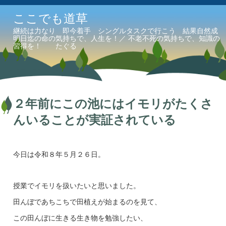
ここでも道草
継続は力なり 即今着手 シングルタスクで行こう 結果自然成
明日迄の命の気持ちで、人生を！／ 不老不死の気持ちで、知識の
習得を！ たぐる
２年前にこの池にはイモリがたくさ
んいることが実証されている
今日は令和８年５月２６日。
授業でイモリを扱いたいと思いました。
田んぼであちこちで田植えが始まるのを見て、
この田んぼに生きる生き物を勉強したい、