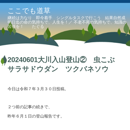
ここでも道草
継続は力なり 即今着手 シングルタスクで行こう 結果自然成
明日迄の命の気持ちで、人生を！／ 不老不死の気持ちで、知識の
習得を！ たぐる
20240601大川入山登山② 虫こぶ
サラサドウダン ツクバネソウ
今日は令和７年３月３０日投稿。
２つ前の記事の続きで、
昨年６月１日の登山報告です。