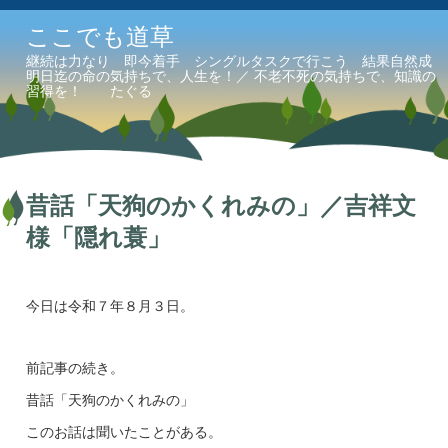
ここでも道草
継続は力なり 即今着手 シングルタスクで行こう 結果自然成
明日迄の命の気持ちで、人生を！／ 不老不死の気持ちで、知識の
習得を！ たぐる
昔話「天狗のかくれみの」／吉祥文
様「隠れ蓑」
今日は令和７年８月３日。
前記事の続き。
昔話「天狗のかくれみの」
このお話は聞いたことがある。