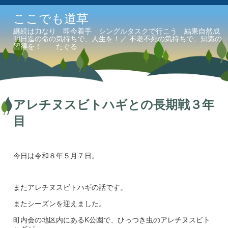
ここでも道草
継続は力なり 即今着手 シングルタスクで行こう 結果自然成
明日迄の命の気持ちで、人生を！／ 不老不死の気持ちで、知識の
習得を！ たぐる
アレチヌスビトハギとの長期戦３年
目
今日は令和８年５月７日。
またアレチヌスビトハギの話です。
またシーズンを迎えました。
町内会の地区内にあるK公園で、ひっつき虫のアレチヌスビト