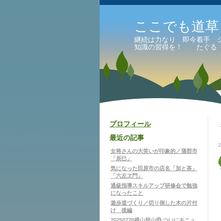
ここでも道草
継続は力なり 即今着手 
知識の習得を！ たぐる
プロフィール
最近の記事
女将さんの大笑いが印象的／蒲郡市
「辰巳」
気になった田原市の店名「加と茶」
「六左ヱ門」
通級指導スキルアップ研修会で勉強
になったこと
遊歩道づくり／切り倒した木の片付
け 後編
20250720裸山登山⑩ ついにモニュ