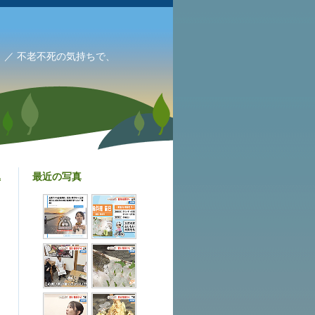
／ 不老不死の気持ちで、
最近の写真
見