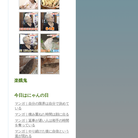
楽餓鬼
今日はにゃんの日
マンガ｜自分の限界は自分で決めて
いる
マンガ｜積み重ねた時間は顔に出る
マンガ｜返事が遅い人は相手の時間
を奪っている
マンガ｜やり続けた後に自信という
道が現れる