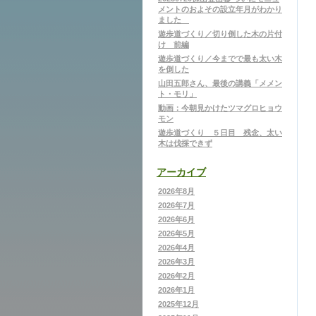
メントのおよその設立年月がわかり
ました
遊歩道づくり／切り倒した木の片付
け 前編
遊歩道づくり／今までで最も太い木
を倒した
山田五郎さん、最後の講義「メメン
ト・モリ」
動画：今朝見かけたツマグロヒョウ
モン
遊歩道づくり ５日目 残念、太い
木は伐採できず
アーカイブ
2026年8月
2026年7月
2026年6月
2026年5月
2026年4月
2026年3月
2026年2月
2026年1月
2025年12月