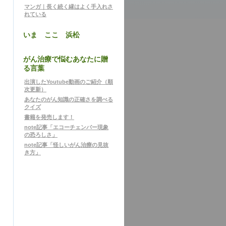
マンガ｜長く続く縁はよく手入れさ
れている
いま ここ 浜松
がん治療で悩むあなたに贈
る言葉
出演したYoutube動画のご紹介（順
次更新）
あなたのがん知識の正確さを調べる
クイズ
書籍を発売します！
note記事「エコーチェンバー現象
の恐ろしさ」
note記事「怪しいがん治療の見抜
き方」