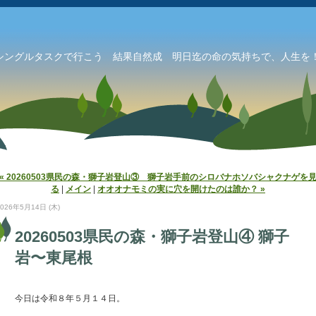
シングルタスクで行こう 結果自然成 明日迄の命の気持ちで、人生を！
« 20260503県民の森・獅子岩登山③ 獅子岩手前のシロバナホソバシャクナゲを
る
|
メイン
|
オオオナモミの実に穴を開けたのは誰か？ »
2026年5月14日 (木)
20260503県民の森・獅子岩登山④ 獅子
岩〜東尾根
今日は令和８年５月１４日。