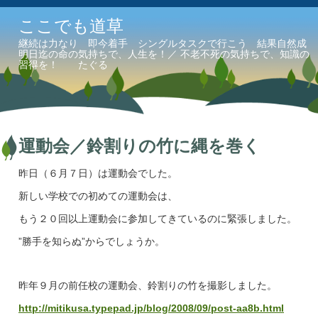
ここでも道草
継続は力なり 即今着手 シングルタスクで行こう 結果自然成
明日迄の命の気持ちで、人生を！／ 不老不死の気持ちで、知識の
習得を！ たぐる
運動会／鈴割りの竹に縄を巻く
昨日（６月７日）は運動会でした。
新しい学校での初めての運動会は、
もう２０回以上運動会に参加してきているのに緊張しました。
”勝手を知らぬ”からでしょうか。
昨年９月の前任校の運動会、鈴割りの竹を撮影しました。
http://mitikusa.typepad.jp/blog/2008/09/post-aa8b.html